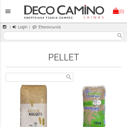
menu
(0)
|
Login
|
Επικοινωνία
search
PELLET
search