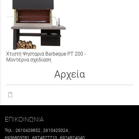
Χτιστή Ψησταριά Barbeque PT 200 -
Μοντέρνα σχεδίαση
Αρχεία
ΕΠΙΚΟΙΝΩΝΙΑ
Τηλ. : 2610429852 , 2610425024 ,
6936803281 , 6974877710 , 6974824040 .