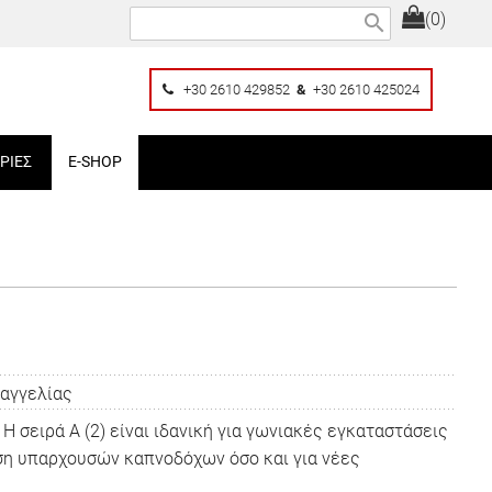
(0)
search
+30 2610 429852
&
+30 2610 425024
ΡΙΕΣ
E-SHOP
ραγγελίας
 Η σειρά Α (2) είναι ιδανική για γωνιακές εγκαταστάσεις
νιση υπαρχουσών καπνοδόχων όσο και για νέες