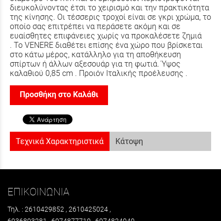
διευκολύνοντας έτσι το χειρισμό και την πρακτικότητα
της κίνησης. Οι τέσσερις τροχοί είναι σε γκρι χρώμα, το
οποίο σας επιτρέπει να περάσετε ακόμη και σε
ευαίσθητες επιφάνειες χωρίς να προκαλέσετε ζημιά
.
Το VENERE διαθέτει επίσης ένα χώρο που βρίσκεται
στο κάτω μέρος, κατάλληλο για τη αποθήκευση
σπίρτων ή άλλων αξεσουάρ για τη φωτιά. Ύψος
καλαθιού 0,85 cm . Προιόν Ιταλικής προέλευσης .
Προσθήκη στο Καλάθι
Τεχνικά Χαρακτηριστικά
Κάτοψη
ΕΠΙΚΟΙΝΩΝΙΑ
Τηλ. : 2610429852 , 2610425024 ,
6936803281 , 6974877710 , 6974824040 .