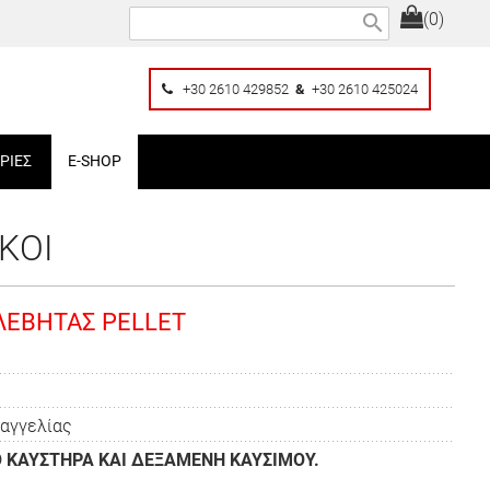
(0)
search
+30 2610 429852
&
+30 2610 425024
ΡΙΕΣ
E-SHOP
ΚΟΙ
 ΛΕΒΗΤΑΣ PELLET
ραγγελίας
 ΚΑΥΣΤΗΡΑ ΚΑΙ ΔΕΞΑΜΕΝΗ ΚΑΥΣΙΜΟΥ.